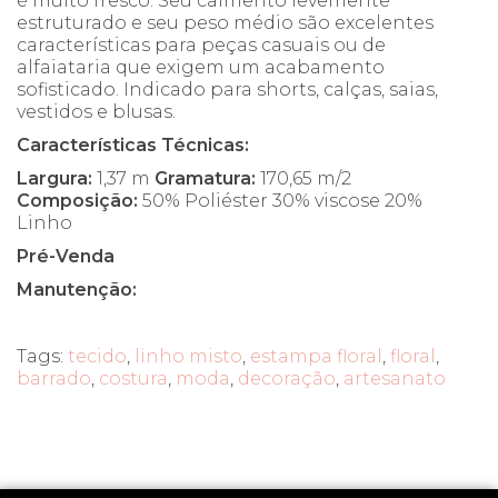
é muito fresco. Seu caimento levemente
estruturado e seu peso médio são excelentes
características para peças casuais ou de
alfaiataria que exigem um acabamento
sofisticado. Indicado para shorts, calças, saias,
vestidos e blusas.
Características Técnicas:
Largura:
1,37 m
Gramatura:
170,65 m/2
Composição:
50% Poliéster 30% viscose 20%
Linho
Pré-Venda
Manutenção:
Tags:
tecido
,
linho misto
,
estampa floral
,
floral
,
barrado
,
costura
,
moda
,
decoração
,
artesanato