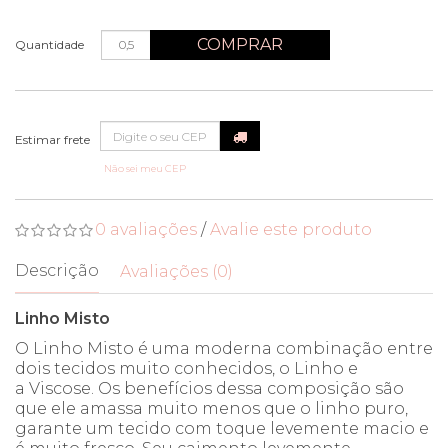
COMPRAR
Quantidade
Não sei meu CEP
0 avaliações
/
Avalie este produto
Descrição
Avaliações (0)
Linho Misto
O Linho Misto é uma moderna combinação entre
dois tecidos muito conhecidos, o Linho e
a Viscose. Os benefícios dessa composição são
que ele amassa muito menos que o linho puro,
garante um tecido com toque levemente macio e