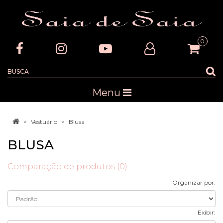
0
Menu
Vestuário
Blusa
BLUSA
Comparação de produtos (0)
Organizar por:
Exibir: