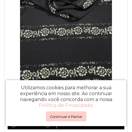
Utilizamos cookies para melhorar a sua
Viscose Fileiras Florais Fundo Preto
experiência em nosso site.
Ao continuar
navegando você concorda com a nossa
R$ 59,90/m
Política de Privacidade
.
R$ 56,90
no PIX
Continuar e Fechar
COMPRAR