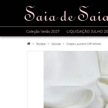
Coleção Verão 2027
LIQUIDAÇÃO JULHO 20
Tecidos
Viscose
Crepe Laurent Off White