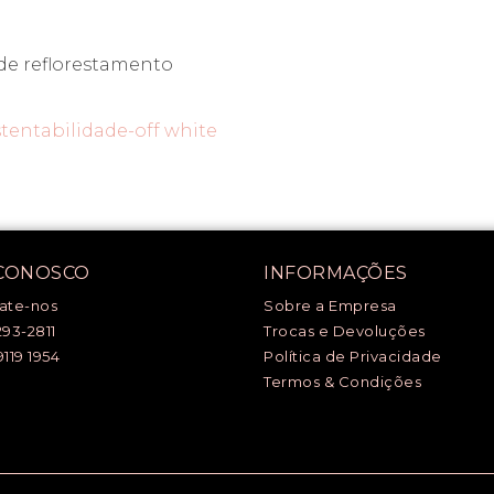
 de reflorestamento
tentabilidade-off white
 CONOSCO
INFORMAÇÕES
ate-nos
Sobre a Empresa
293-2811
Trocas e Devoluções
9119 1954
Política de Privacidade
Termos & Condições