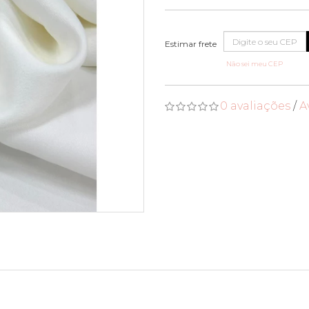
Não sei meu CEP
0 avaliações
/
A