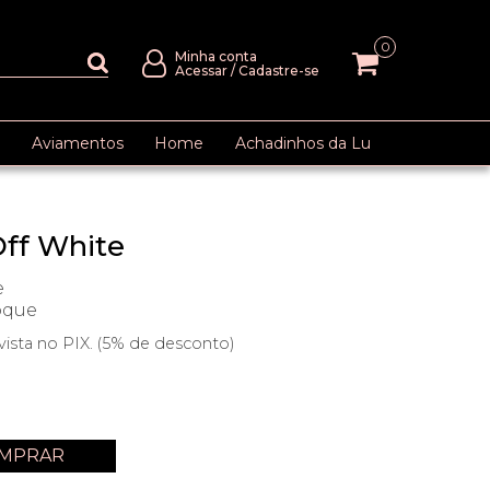
0
Minha conta
Acessar
/
Cadastre-se
Aviamentos
Home
Achadinhos da Lu
Off White
e
oque
vista no PIX. (5% de desconto)
m
MPRAR