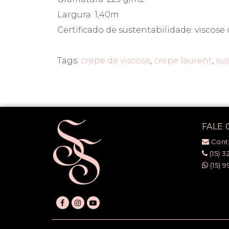
Largura: 1,40m
Certificado de sustentabilidade: viscose
Tags:
crepe de viscose
,
crepe laurent
,
sus
FALE
Cont
(15) 3
(15) 9