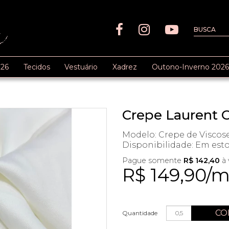
26
Tecidos
Vestuário
Xadrez
Outono-Inverno 2026
Crepe Laurent 
Modelo: Crepe de Viscos
Disponibilidade:
Em est
Pague somente
R$ 142,40
à 
R$ 149,90/
CO
Quantidade