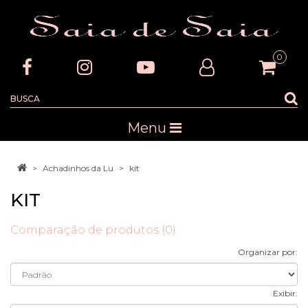
0
Menu
Achadinhos da Lu
kit
KIT
Comparação de produtos (0)
Organizar por:
Exibir: