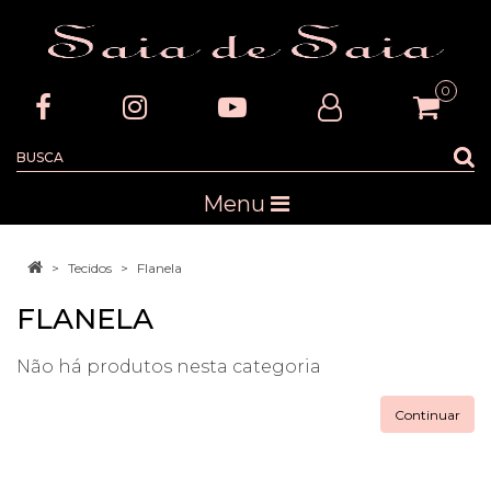
0
Menu
Tecidos
Flanela
FLANELA
Não há produtos nesta categoria
Continuar