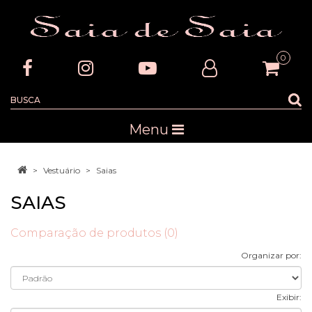
0
Menu
Vestuário
Saias
SAIAS
Comparação de produtos (0)
Organizar por:
Exibir: