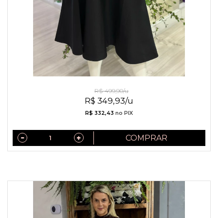
Saia Midi de Alfaiataria Mônaco Preto
R$ 499,90/u
R$ 349,93/u
R$ 332,43
no PIX
COMPRAR