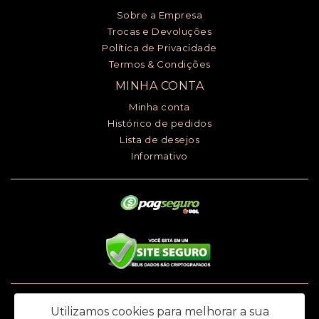
Sobre a Empresa
Trocas e Devoluções
Política de Privacidade
Termos & Condições
MINHA CONTA
Minha conta
Histórico de pedidos
Lista de desejos
Informativo
Luciana Henrique dos Santos ME - CNPJ: 24.868.148/0001-00 - I.E.:
Utilizamos cookies para melhorar a sua
669.979.145.118