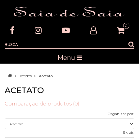
0
Menu
Tecidos
Acetato
ACETATO
Comparação de produtos (0)
Organizar por:
Exibir: