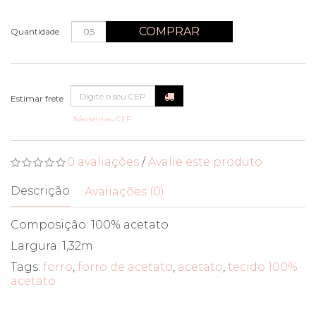
COMPRAR
Quantidade
Não sei meu CEP
0 avaliações
/
Avalie este produto
Descrição
Avaliações (0)
Composição: 100% acetato
Largura: 1,32m
Tags:
forro
,
forro de acetato
,
acetato
,
tecido 100%
acetato