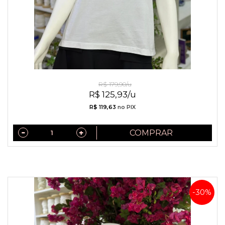
Camiseta de Algodão Brooklyn
R$ 179,90/u
R$ 125,93/u
R$ 119,63
no PIX
COMPRAR
-30%