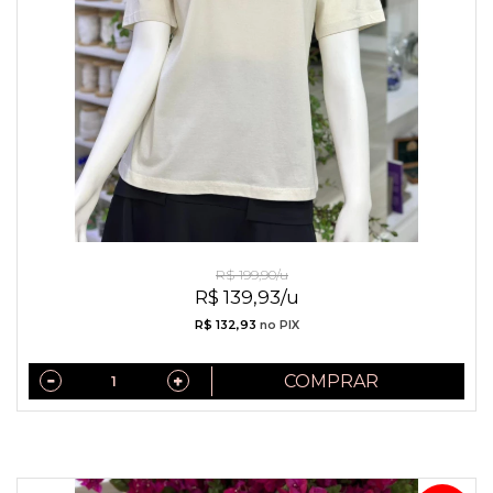
Camiseta de Algodão Bordado Saint Troper Bege
R$ 199,90/u
R$ 139,93/u
R$ 132,93
no PIX
COMPRAR