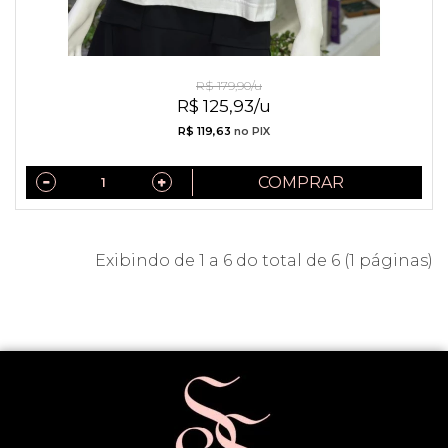
Camiseta de Algodão Montmartre
R$ 179,90/u
R$ 125,93/u
R$ 119,63
no PIX
COMPRAR
Exibindo de 1 a 6 do total de 6 (1 páginas)