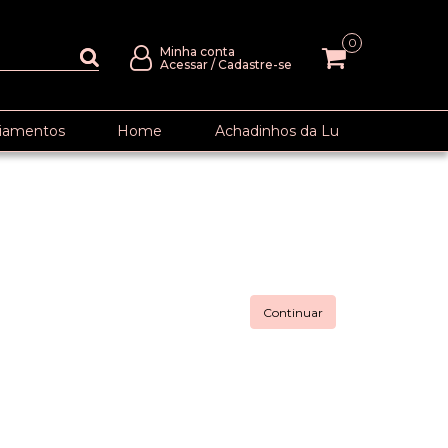
0
Minha conta
Acessar
/
Cadastre-se
iamentos
Home
Achadinhos da Lu
Continuar