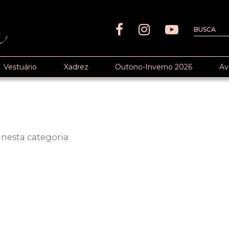
Vestuário
Xadrez
Outono-Inverno 2026
Av
nesta categoria