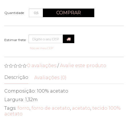
COMPRAR
Quantidade
Não sei meu CEP
0 avaliações
/
Avalie este produto
Descrição
Avaliações (0)
Composição: 100% acetato
Largura: 1,32m
Tags:
forro
,
forro de acetato
,
acetato
,
tecido 100%
acetato