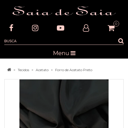
0
Menu
Tecidos
Acetato
Forro de Acetato Preto