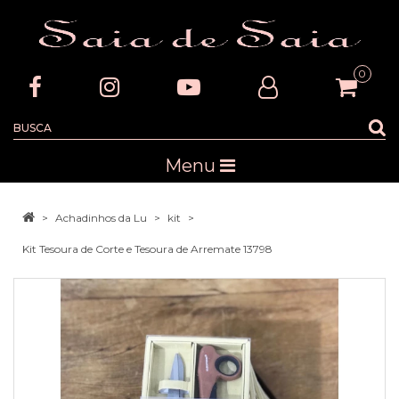
0
Menu
Achadinhos da Lu
kit
Kit Tesoura de Corte e Tesoura de Arremate 13798