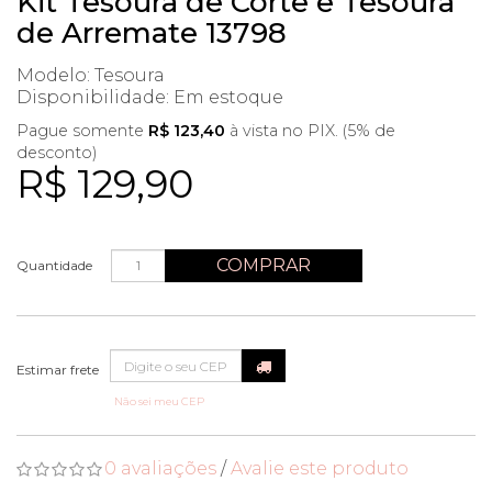
Kit Tesoura de Corte e Tesoura
de Arremate 13798
Modelo: Tesoura
Disponibilidade:
Em estoque
Pague somente
R$ 123,40
à vista no PIX. (5% de
desconto)
R$ 129,90
COMPRAR
Quantidade
Não sei meu CEP
0 avaliações
/
Avalie este produto