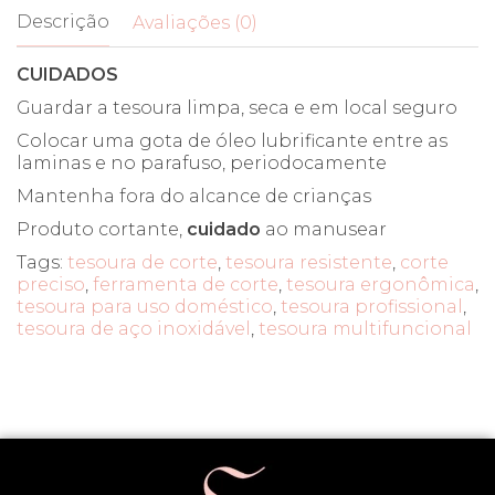
Descrição
Avaliações (0)
CUIDADOS
Guardar a tesoura limpa, seca e em local seguro
Colocar uma gota de óleo lubrificante entre as
laminas e no parafuso, periodocamente
Mantenha fora do alcance de crianças
Produto cortante,
cuidado
ao manusear
Tags:
tesoura de corte
,
tesoura resistente
,
corte
preciso
,
ferramenta de corte
,
tesoura ergonômica
,
tesoura para uso doméstico
,
tesoura profissional
,
tesoura de aço inoxidável
,
tesoura multifuncional