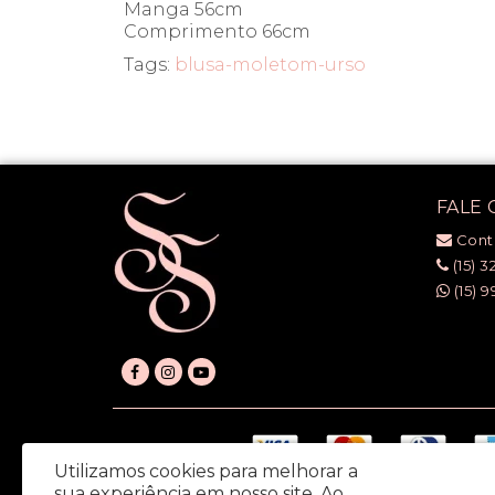
Manga 56cm
Comprimento 66cm
Tags:
blusa-moletom-urso
FALE
Cont
(15) 3
(15) 9
Utilizamos cookies para melhorar a
sua experiência em nosso site.
Ao