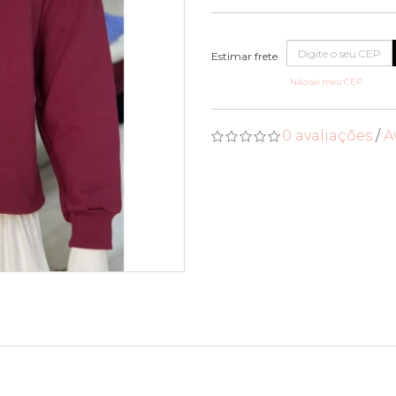
Não sei meu CEP
0 avaliações
/
A