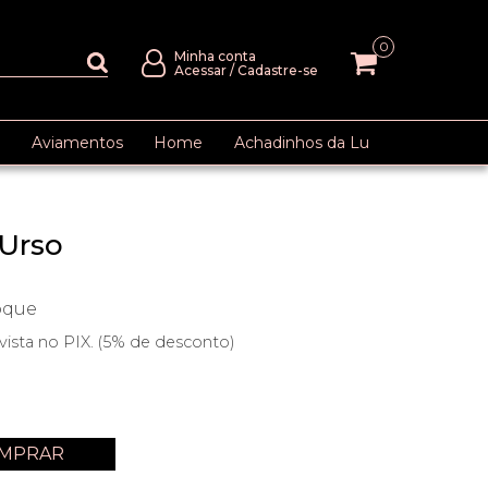
0
Minha conta
Acessar
/
Cadastre-se
Aviamentos
Home
Achadinhos da Lu
Urso
oque
vista no PIX. (5% de desconto)
MPRAR