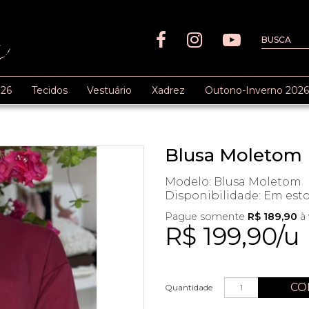
26
Tecidos
Vestuário
Xadrez
Outono-Inverno 2026
Blusa Moletom 
Modelo: Blusa Moletom
Disponibilidade:
Em est
Pague somente
R$ 189,90
à 
R$ 199,90/u
CO
Quantidade