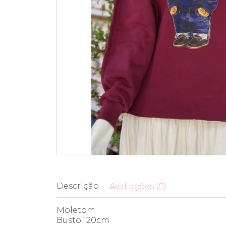
Descrição
Avaliações (0)
Moletom
Busto 120cm