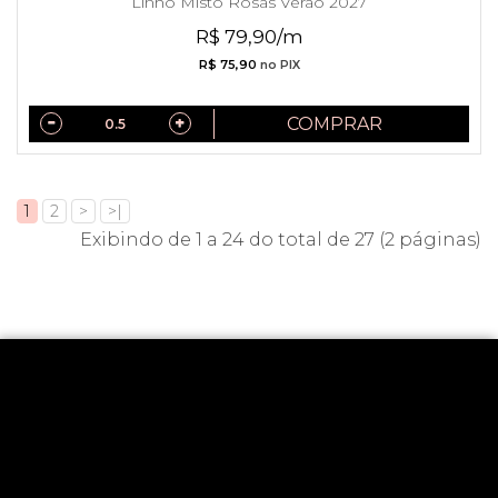
Linho Misto Rosas Verão 2027
R$ 79,90/m
R$ 75,90
no PIX
COMPRAR
1
2
>
>|
Exibindo de 1 a 24 do total de 27 (2 páginas)