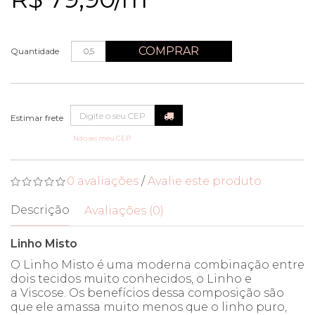
COMPRAR
Quantidade
Não sei meu CEP
0 avaliações
/
Avalie este produto
Descrição
Avaliações (0)
Linho Misto
O Linho Misto é uma moderna combinação entre
dois tecidos muito conhecidos, o Linho e
a Viscose. Os benefícios dessa composição são
que ele amassa muito menos que o linho puro,