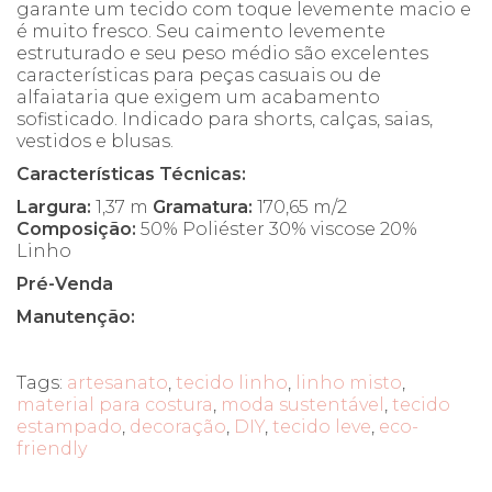
garante um tecido com toque levemente macio e
é muito fresco. Seu caimento levemente
estruturado e seu peso médio são excelentes
características para peças casuais ou de
alfaiataria que exigem um acabamento
sofisticado. Indicado para shorts, calças, saias,
vestidos e blusas.
Características Técnicas:
Largura:
1,37 m
Gramatura:
170,65 m/2
Composição:
50% Poliéster 30% viscose 20%
Linho
Pré-Venda
Manutenção:
Tags:
artesanato
,
tecido linho
,
linho misto
,
material para costura
,
moda sustentável
,
tecido
estampado
,
decoração
,
DIY
,
tecido leve
,
eco-
friendly