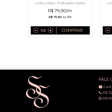
Linho Misto Polkadots Verão
Li
2027
R$ 79,90/m
R$ 75,90
no PIX
COMPRAR
FALE
Cont
(15) 3
(15) 9