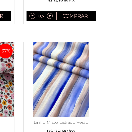
R$ 75,90
no PIX
R
COMPRAR
-37%
Linho Misto Listrado Verão
2027
R$ 79,90/m