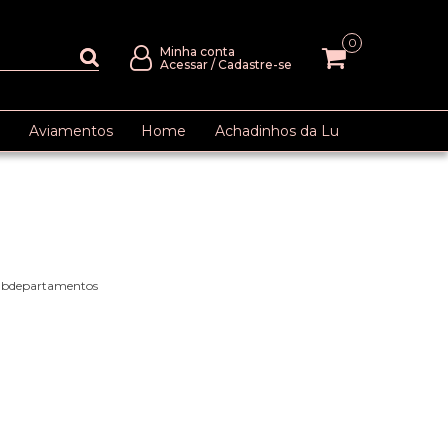
0
Minha conta
Acessar
/
Cadastre-se
Aviamentos
Home
Achadinhos da Lu
subdepartamentos