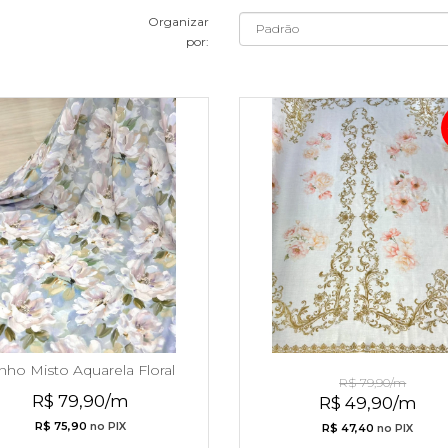
Organizar
por:
nho Misto Aquarela Floral
Linho Misto Arabescos
R$ 79,90/m
Verão 2027
Dourados
R$ 79,90/m
R$ 49,90/m
R$ 75,90
no PIX
R$ 47,40
no PIX