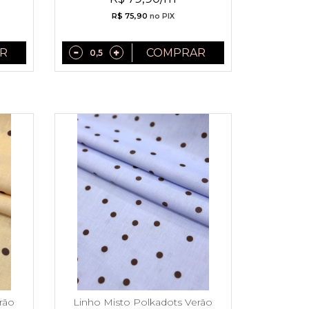
R$ 75,90
no PIX
R
COMPRAR
rão
Linho Misto Polkadots Verão