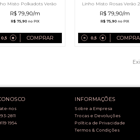
nho Misto Polkadots Verão
Linho Misto Rosas Verão 
2027
R$ 79,90/m
R$ 79,90/m
R$ 75,90
no PIX
R$ 75,90
no PIX
COMPRAR
COMPRA
Exi
 CONOSCO
INFORMAÇÕES
ate-nos
Sobre a Empresa
293-2811
Trocas e Devoluções
9119 1954
Política de Privacidade
Termos & Condições