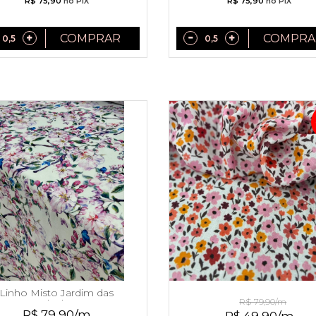
R$ 75,90
no PIX
R$ 75,90
no PIX
COMPRAR
COMPRA
Linho Misto Jardim das
Linho Misto Liberty
R$ 79,90/m
Borboletas
R$ 79,90/m