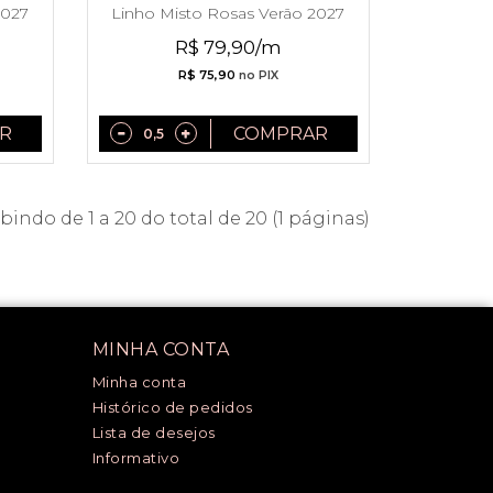
2027
Linho Misto Rosas Verão 2027
R$ 79,90/m
R$ 75,90
no PIX
R
COMPRAR
bindo de 1 a 20 do total de 20 (1 páginas)
MINHA CONTA
Minha conta
Histórico de pedidos
Lista de desejos
Informativo