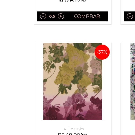
R$ 75,90
no PIX
COMPRAR
-37%
Linho Misto Folhagens
R$ 79,90/m