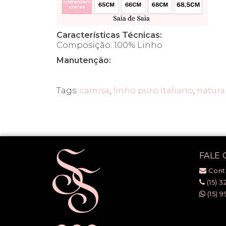
Características Técnicas:
Composição: 100% Linho
Manutenção:
Tags:
camisa
,
linho puro italiano
,
natura
FALE
Cont
(15) 3
(15) 9