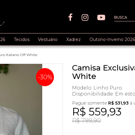
26
Tecidos
Vestuário
Xadrez
Outono-Inverno 2026
ro Italiano Off White
Camisa Exclusiv
White
-30%
Modelo: Linho Puro
Disponibilidade:
Em est
Pague somente
R$ 531,93
à 
R$ 559,93
R$ 799,90