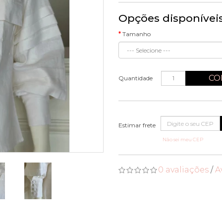
Opções disponívei
Tamanho
CO
Quantidade
Não sei meu CEP
0 avaliações
/
A