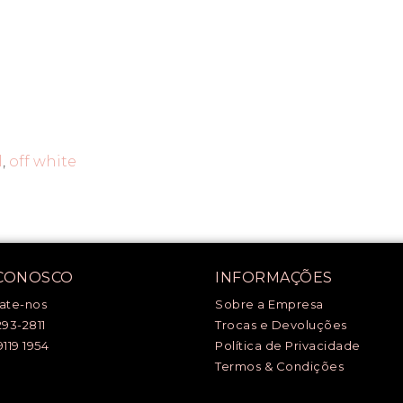
l
,
off white
 CONOSCO
INFORMAÇÕES
ate-nos
Sobre a Empresa
293-2811
Trocas e Devoluções
9119 1954
Política de Privacidade
Termos & Condições