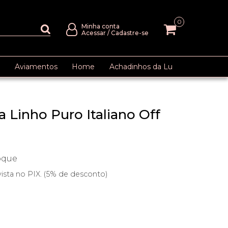
0
Minha conta
Acessar
/
Cadastre-se
Aviamentos
Home
Achadinhos da Lu
a Linho Puro Italiano Off
oque
vista no PIX. (5% de desconto)