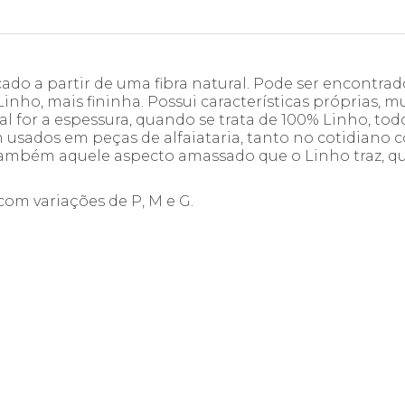
ado a partir de uma fibra natural. Pode ser encontra
Linho, mais fininha. Possui características próprias,
ual for a espessura, quando se trata de 100% Linho, to
 usados em peças de alfaiataria, tanto no cotidiano 
bém aquele aspecto amassado que o Linho traz, que n
om variações de P, M e G.