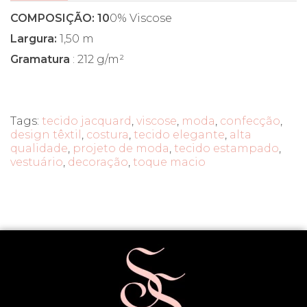
COMPOSIÇÃO: 10
0% Viscose
Largura:
1,50 m
Gramatura
: 212 g/m²
Tags:
tecido jacquard
,
viscose
,
moda
,
confecção
,
design têxtil
,
costura
,
tecido elegante
,
alta
qualidade
,
projeto de moda
,
tecido estampado
,
vestuário
,
decoração
,
toque macio