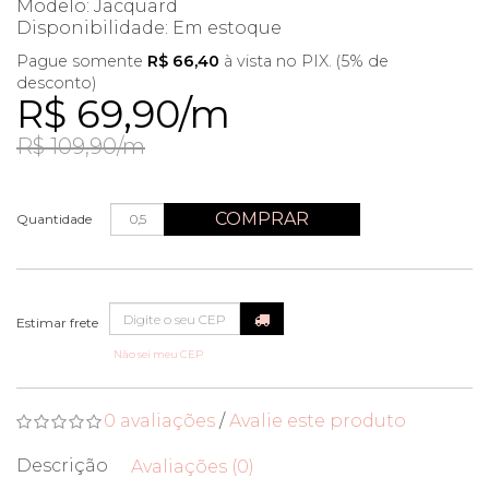
Modelo: Jacquard
Disponibilidade:
Em estoque
Pague somente
R$ 66,40
à vista no PIX. (5% de
desconto)
R$ 69,90/m
R$ 109,90/m
COMPRAR
Quantidade
Não sei meu CEP
0 avaliações
/
Avalie este produto
Descrição
Avaliações (0)