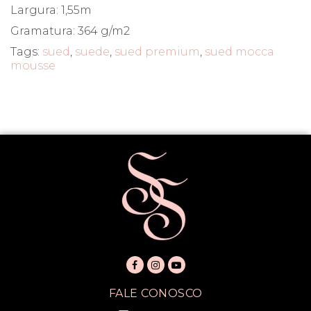
Largura: 1,55m
Gramatura: 364 g/m2
Tags:
sued
,
suede
,
sued premium
,
sued mocca
mousse
FALE CONOSCO