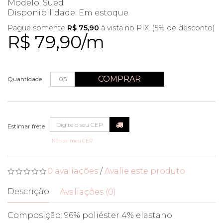
Modelo: Sued
Disponibilidade:
Em estoque
Pague somente
R$ 75,90
à vista no PIX. (5% de desconto)
R$ 79,90/m
COMPRAR
Quantidade
Não sei meu CEP
0 avaliações
/
Avalie este produto
Descrição
Avaliações (0)
Composição: 96% poliéster 4% elastano