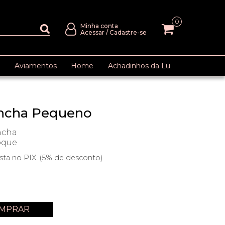
0
Minha conta
Acessar
/
Cadastre-se
Aviamentos
Home
Achadinhos da Lu
oncha Pequeno
ncha
oque
ista no PIX. (5% de desconto)
MPRAR