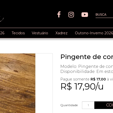
26
Tecidos
Vestuário
Xadrez
Outono-Inverno 2026
Pingente de c
Modelo: Pingente de co
Disponibilidade:
Em est
Pague somente
R$ 17,00
à v
R$ 17,90/u
CO
Quantidade