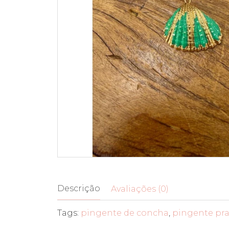
Descrição
Avaliações (0)
Tags:
pingente de concha
,
pingente pr