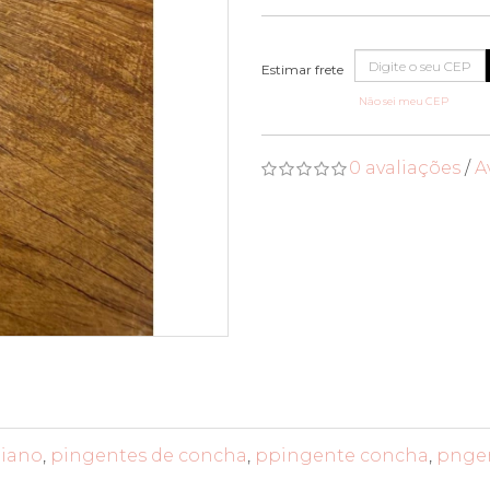
Não sei meu CEP
0 avaliações
/
A
aiano
,
pingentes de concha
,
ppingente concha
,
pngen