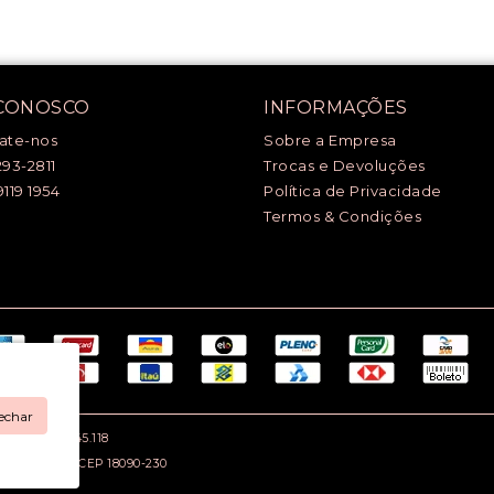
 CONOSCO
INFORMAÇÕES
ate-nos
Sobre a Empresa
293-2811
Trocas e Devoluções
9119 1954
Política de Privacidade
Termos & Condições
echar
.: 669.979.145.118
rocaba / SP - CEP 18090-230