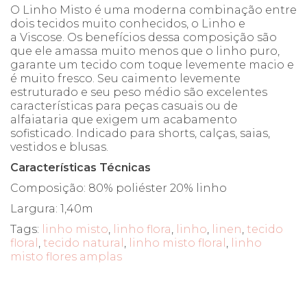
O Linho Misto é uma moderna combinação entre
dois tecidos muito conhecidos, o Linho e
a Viscose. Os benefícios dessa composição são
que ele amassa muito menos que o linho puro,
garante um tecido com toque levemente macio e
é muito fresco. Seu caimento levemente
estruturado e seu peso médio são excelentes
características para peças casuais ou de
alfaiataria que exigem um acabamento
sofisticado. Indicado para shorts, calças, saias,
vestidos e blusas.
Características Técnicas
Composição: 80% poliéster 20% linho
Largura: 1,40m
Tags:
linho misto
,
linho flora
,
linho
,
linen
,
tecido
floral
,
tecido natural
,
linho misto floral
,
linho
misto flores amplas