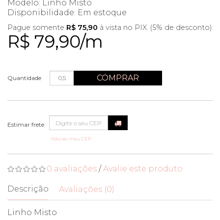
Modelo: Linho Misto
Disponibilidade:
Em estoque
Pague somente
R$ 75,90
à vista no PIX. (5% de desconto)
R$ 79,90/m
COMPRAR
Quantidade
Não sei meu CEP
0 avaliações
/
Avalie este produto
Descrição
Avaliações (0)
Linho Misto