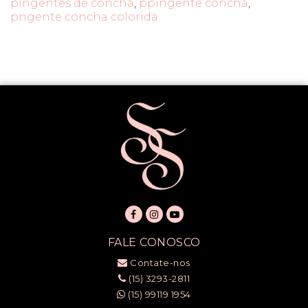
pingentes de concha
,
ppingente concha
,
pngente concha colorida
FALE CONOSCO
Contate-nos
(15) 3293-2811
(15) 99119 1954