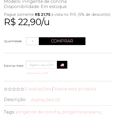
Modelo: Pingente de concha
Disponibilidade:
Em estoque
Pague somente
R$ 21,75
à vista no PIX. (5% de desconto)
R$ 22,90/u
COMPRAR
Quantidade
Não sei meu CEP
0 avaliações
/
Avalie este produto
Descrição
Avaliações (0)
Tags:
pingente de concha
,
pingente praiano
,