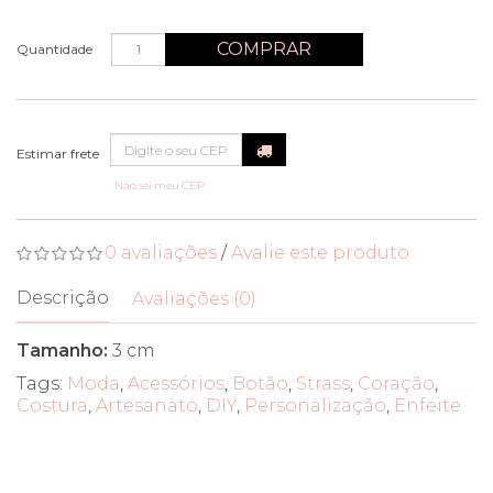
COMPRAR
Quantidade
Não sei meu CEP
0 avaliações
/
Avalie este produto
Descrição
Avaliações (0)
Tamanho:
3 cm
Tags:
Moda
,
Acessórios
,
Botão
,
Strass
,
Coração
,
Costura
,
Artesanato
,
DIY
,
Personalização
,
Enfeite