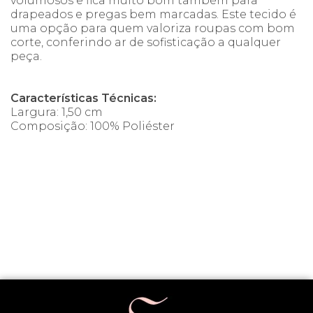
volumosos e fica muito bom também para
drapeados e pregas bem marcadas. Este tecido é
uma opção para quem valoriza roupas com bom
corte, conferindo ar de sofisticação a qualquer
peça.
Características Técnicas:
Largura: 1,50 cm
Composição: 100% Poliéster