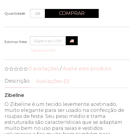
COMPRAR
Quantidade
Não sei meu CEP
0 avaliações
/
Avalie este produto
Descrição
Avaliações (0)
Zibeline
O Zibeline é um tecido levemente acetinado,
muito elegante para ser usado na confecção de
roupas de festa. Seu peso médio e trama
estruturada são características que se adaptam
muito bem no uso para saias e vestidos