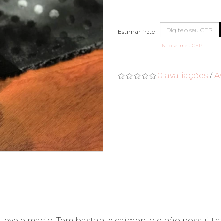
Não sei meu CEP
0 avaliações
/
A
, leve e macio. Tem bastante caimento e não possui tra