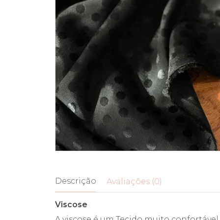
Descrição
Avaliações (0)
Viscose
A viscose é um Tecido muito confortável