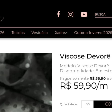
26
Tecidos
Vestuário
Xadrez
Outono-Inverno 2026
Viscose Devorê
Modelo: Viscose Devorê
Disponibilidade:
Em est
Pague somente
R$ 56,90
à v
R$ 59,90/m
CO
Quantidade