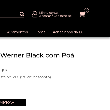
0
Minha conta
Acessar
/
Cadastre-se
Aviamentos
Home
Achadinhos da Lu
 Werner Black com Poá
oque
ista no PIX. (5% de desconto)
MPRAR