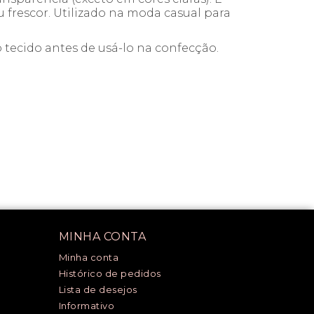
 frescor. Utilizado na moda casual para
 tecido antes de usá-lo na confecção.
MINHA CONTA
Minha conta
Histórico de pedidos
Lista de desejos
Informativo