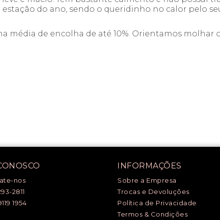
estação do ano, sendo o queridinho no calor pelo seu
uma média de encolha de até 10%. Orientamos molhar o
 CONOSCO
INFORMAÇÕES
ate-nos
Sobre a Empresa
293-2811
Trocas e Devoluções
9119 1954
Política de Privacidade
Termos & Condições