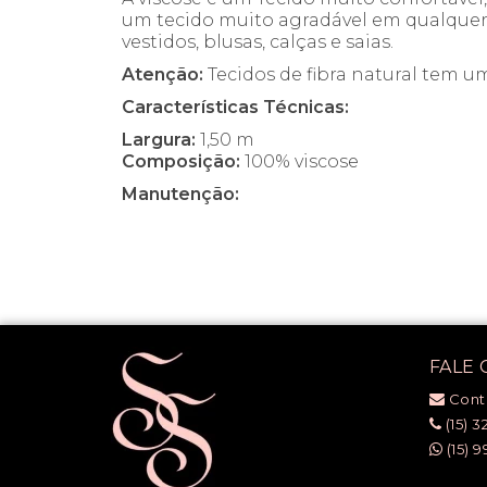
um tecido muito agradável em qualquer 
vestidos, blusas, calças e saias.
Atenção:
Tecidos de fibra natural tem 
Características Técnicas:
Largura:
1,50 m
Composição:
100% viscose
Manutenção:
FALE
Cont
(15) 3
(15) 9