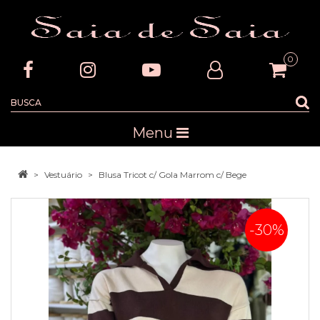
0
Menu
Vestuário
Blusa Tricot c/ Gola Marrom c/ Bege
-30%