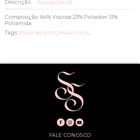
Descrição
Avaliações (0)
Composição: 64% Viscose 23% Poliester 13%
Poliamida
Tags:
blusa de tricot
,
blusa tricot
,
FALE CONOSCO