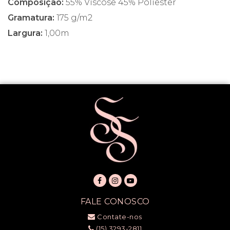
Composição:
55% Viscose 45% Poliester
Gramatura:
175 g/m2
Largura:
1,00m
FALE CONOSCO
Contate-nos
(15) 3293-2811