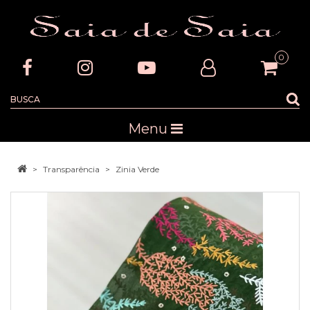
0
Menu
Transparência
Zinia Verde