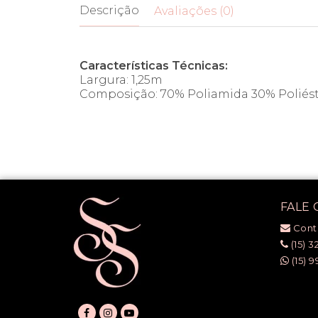
Descrição
Avaliações (0)
Características Técnicas:
Largura: 1,25m
Composição: 70% Poliamida 30% Poliés
FALE
Cont
(15) 3
(15) 9