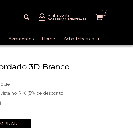
0
Minha conta
Acessar
/
Cadastre-se
Aviamentos
Home
Achadinhos da Lu
ordado 3D Branco
oque
 vista no PIX. (5% de desconto)
m
MPRAR