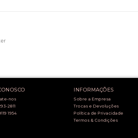
ter
 CONOSCO
INFORMAÇÕES
ate-nos
Sobre a Empresa
293-2811
Trocas e Devoluções
9119 1954
Política de Privacidade
Termos & Condições