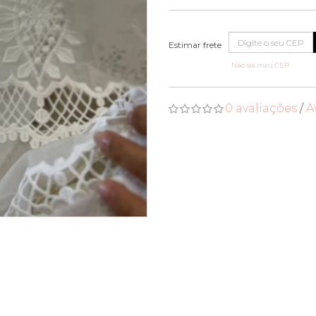
Não sei meu CEP
0 avaliações
/
A