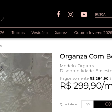
26
Tecidos
Vestuário
Xadrez
Outono-Inverno 2026
co
Organza Com B
Modelo: Organza
Disponibilidade:
Em est
Pague somente
R$ 284,90
à
R$ 299,90/
CO
Quantidade