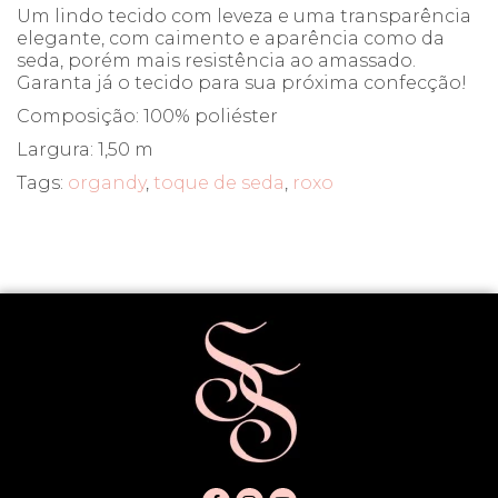
Um lindo tecido com leveza e uma transparência
elegante, com caimento e aparência como da
seda, porém mais resistência ao amassado.
Garanta já o tecido para sua próxima confecção!
Composição: 100% poliéster
Largura: 1,50 m
Tags:
organdy
,
toque de seda
,
roxo