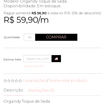
Modelo: Organdy Toque de Seda
Disponibilidade:
Em estoque
Pague somente
R$ 56,90
à vista no PIX. (5% de desconto)
R$ 59,90/m
COMPRAR
Quantidade
Não sei meu CEP
0 avaliações
/
Avalie este produto
Descrição
Avaliações (0)
Organdy Toque de Seda