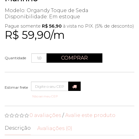
Modelo: Organdy Toque de Seda
Disponibilidade:
Em estoque
Pague somente
R$ 56,90
à vista no PIX. (5% de desconto)
R$ 59,90/m
COMPRAR
Quantidade
Não sei meu CEP
0 avaliações
/
Avalie este produto
Descrição
Avaliações (0)