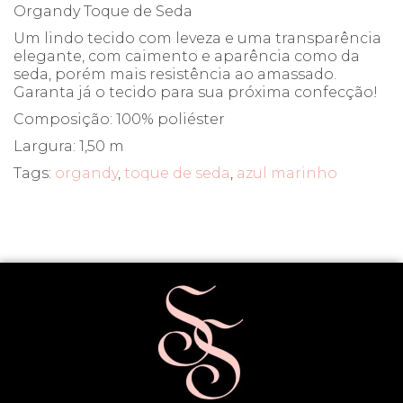
Organdy Toque de Seda
Um lindo tecido com leveza e uma transparência
elegante, com caimento e aparência como da
seda, porém mais resistência ao amassado.
Garanta já o tecido para sua próxima confecção!
Composição: 100% poliéster
Largura: 1,50 m
Tags:
organdy
,
toque de seda
,
azul marinho