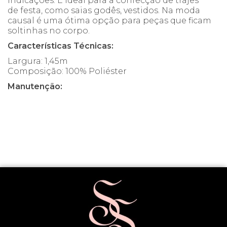
Indicações: É ideal para a confecção de trajes
de festa, como saias godês, vestidos. Na moda
causal é uma ótima opção para peças que ficam
soltinhas no corpo.
Características Técnicas:
Largura: 1,45m
Composição: 100% Poliéster
Manutenção: