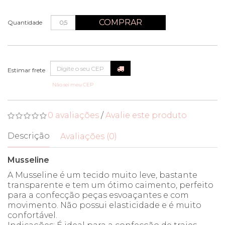
COMPRAR
Quantidade
Não sei meu CEP
0 avaliações
/
Avalie este produto
Descrição
Avaliações (0)
Musseline
A Musseline é um tecido muito leve, bastante
transparente e tem um ótimo caimento, perfeito
para a confecção peças esvoaçantes e com
movimento. Não possui elasticidade e é muito
confortável.