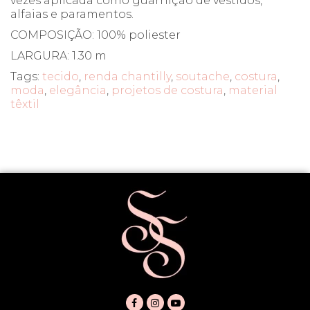
vezes aplicada como guarnição de vestidos,
alfaias e paramentos.
COMPOSIÇÃO: 100% poliester
LARGURA: 1.30 m
Tags:
tecido
,
renda chantilly
,
soutache
,
costura
,
moda
,
elegância
,
projetos de costura
,
material
têxtil