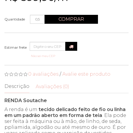
COMPRAR
Quantidade
Não sei meu CEP
0 avaliações
/
Avalie este produto
Descrição
Avaliações (0)
RENDA Soutache
A renda é um
tecido delicado feito de fio ou linha
em um padrão aberto em forma de teia
. Ela pode
ser feita à máquina ou à mão, de linho, de seda,
ppliamida, algodão ou até mesmo de ouro. É por