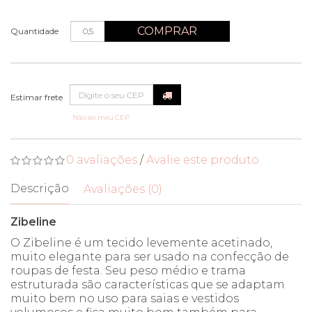
COMPRAR
Quantidade
Não sei meu CEP
0 avaliações
/
Avalie este produto
Descrição
Avaliações (0)
Zibeline
O Zibeline é um tecido levemente acetinado,
muito elegante para ser usado na confecção de
roupas de festa. Seu peso médio e trama
estruturada são características que se adaptam
muito bem no uso para saias e vestidos