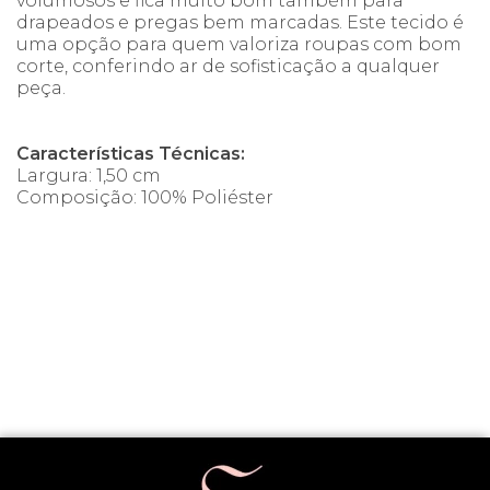
volumosos e fica muito bom também para
drapeados e pregas bem marcadas. Este tecido é
uma opção para quem valoriza roupas com bom
corte, conferindo ar de sofisticação a qualquer
peça.
Características Técnicas:
Largura: 1,50 cm
Composição: 100% Poliéster