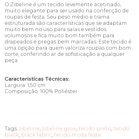
O Zibeline é um tecido levemente acetinado,
muito elegante para ser usado na confecção de
roupas de festa. Seu peso médio e trama
estruturada são características que se adaptam
muito bem no uso para saias e vestidos
volumosos e fica muito bom também para
drapeados e pregas bem marcadas. Este tecido é
uma opção para quem valoriza roupas com bom
corte, conferindo ar de sofisticação a qualquer
peça.
Características Técnicas:
Largura: 1,50 cm
Composição: 100% Poliéster
Tags:
zibeline
,
zibeline glow
,
tecido preto
,
tecido
black
,
black fabric
,
tecido moda festa