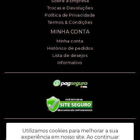
Sobre a Empresa
Trocas e Devoluções
Política de Privacidade
Termos & Condições
MINHA CONTA
Minha conta
Histórico de pedidos
Lista de desejos
Informativo
Luciana Henrique dos Santos ME - CNPJ: 24.868.148/0001-00 - I.E.:
Utilizamos cookies para melhorar a sua
669.979.145.118
experiência em nosso site.
Ao continuar
Rua Ana Monteiro de Carvalho, 91 - Jardim Santa Rosália – Sorocaba / SP -