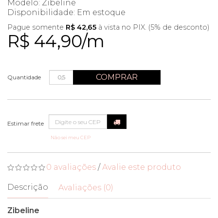
Modelo: Zibeline
Disponibilidade:
Em estoque
Pague somente
R$ 42,65
à vista no PIX. (5% de desconto)
R$ 44,90/m
COMPRAR
Quantidade
Não sei meu CEP
0 avaliações
/
Avalie este produto
Descrição
Avaliações (0)
Zibeline