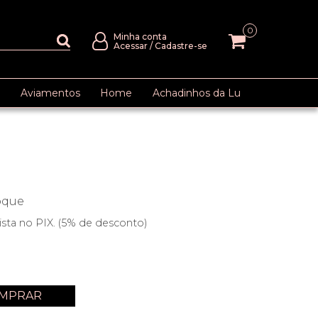
0
Minha conta
Acessar
/
Cadastre-se
Aviamentos
Home
Achadinhos da Lu
oque
ista no PIX. (5% de desconto)
MPRAR