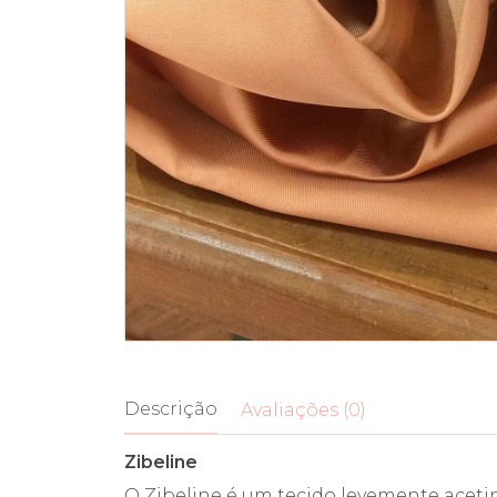
Descrição
Avaliações (0)
Zibeline
O Zibeline é um tecido levemente aceti