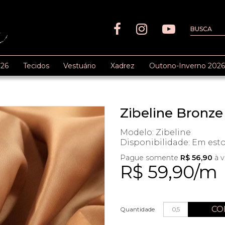
26
Tecidos
Vestuário
Xadrez
Outono-Inverno 2026
Zibeline Bronze
Modelo: Zibeline
Disponibilidade:
Em est
Pague somente
R$ 56,90
à v
R$ 59,90/m
CO
Quantidade