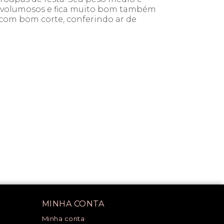
os volumosos e fica muito bom também
com bom corte, conferindo ar de
MINHA CONTA
Minha conta