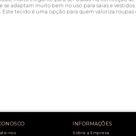
que se adaptam muito bem no uso para saias e vestid
 Este tecido é uma opção para quem valoriza roupas 
 CONOSCO
INFORMAÇÕES
ate-nos
Sobre a Empresa