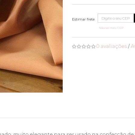
Não sei meu CEP
0 avaliações
/
A
nado, muito elegante para ser usado na confecção de 