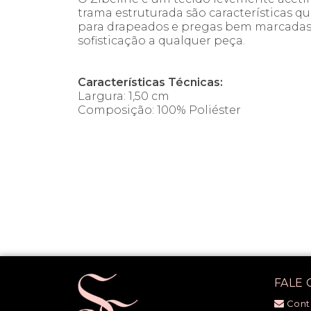
trama estruturada são características 
para drapeados e pregas bem marcadas.
sofisticação a qualquer peça.
Características Técnicas:
Largura: 1,50 cm
Composição: 100% Poliéster
FALE
Cont