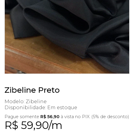
Zibeline Preto
Modelo: Zibeline
Disponibilidade:
Em estoque
Pague somente
R$ 56,90
à vista no PIX. (5% de desconto)
R$ 59,90/m