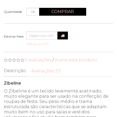
COMPRAR
Quantidade
Não sei meu CEP
0 avaliações
/
Avalie este produto
Descrição
Avaliações (0)
Zibeline
O Zibeline é um tecido levemente acetinado,
muito elegante para ser usado na confecção de
roupas de festa. Seu peso médio e trama
estruturada são características que se adaptam
muito bem no uso para saias e vestidos