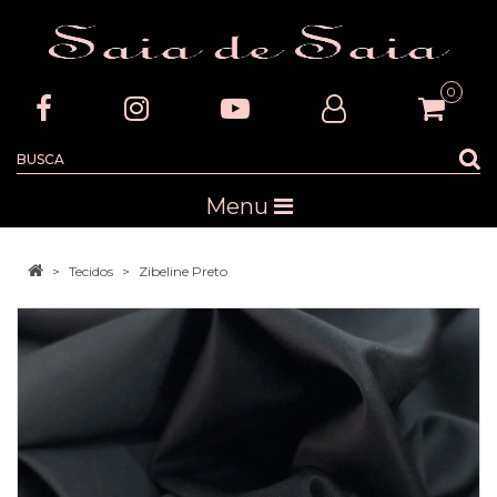
0
Menu
Tecidos
Zibeline Preto