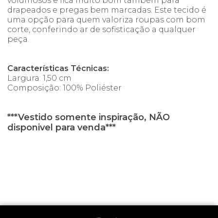
volumosos e fica muito bom também para
drapeados e pregas bem marcadas. Este tecido é
uma opção para quem valoriza roupas com bom
corte, conferindo ar de sofisticação a qualquer
peça.
Características Técnicas:
Largura: 1,50 cm
Composição: 100% Poliéster
***Vestido somente inspiração, NÃO
disponivel para venda***