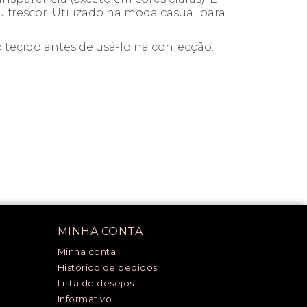
 frescor. Utilizado na moda casual para
 tecido antes de usá-lo na confecção.
MINHA CONTA
Minha conta
Histórico de pedidos
Lista de desejos
Informativo