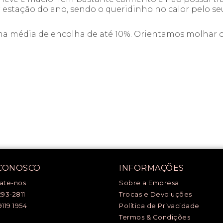
estação do ano, sendo o queridinho no calor pelo seu
uma média de encolha de até 10%. Orientamos molhar o
 CONOSCO
INFORMAÇÕES
ate-nos
Sobre a Empresa
293-2811
Trocas e Devoluções
9119 1954
Política de Privacidade
Termos & Condições