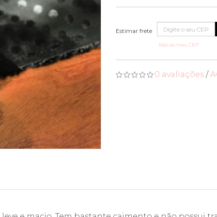
Não sei meu CEP
0 avaliações
/
A
, leve e macio. Tem bastante caimento e não possui tra