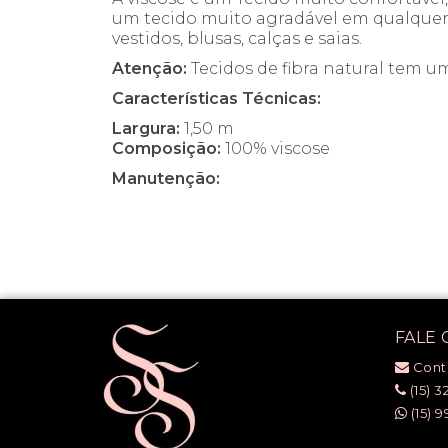
um tecido muito agradável em qualquer 
vestidos, blusas, calças e saias.
Atenção:
Tecidos de fibra natural tem 
Características Técnicas:
Largura:
1,50 m
Composição:
100% viscose
Manutenção:
FALE
Cont
(15) 3
(15) 9