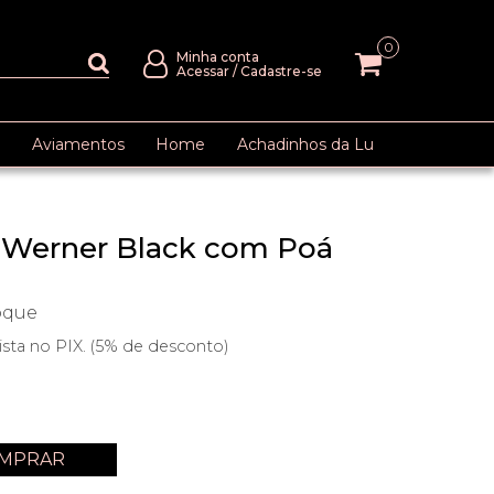
0
Minha conta
Acessar
/
Cadastre-se
Aviamentos
Home
Achadinhos da Lu
 Werner Black com Poá
oque
ista no PIX. (5% de desconto)
MPRAR