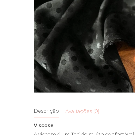
Descrição
Avaliações (0)
Viscose
A viscose é um Tecido muito confortável