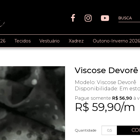
26
Tecidos
Vestuário
Xadrez
Outono-Inverno 2026
Viscose Devorê
Modelo: Viscose Devorê
Disponibilidade:
Em est
Pague somente
R$ 56,90
à v
R$ 59,90/m
CO
Quantidade