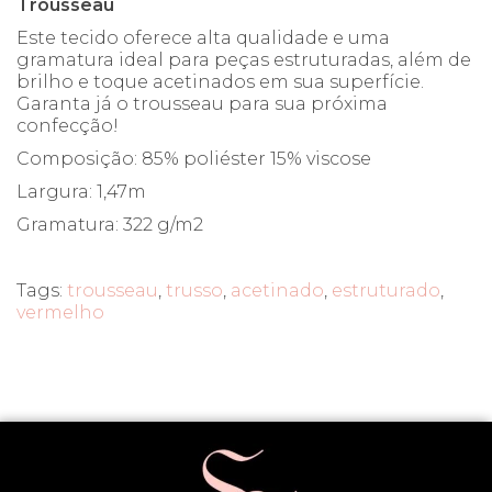
Trousseau
Este tecido oferece alta qualidade e uma
gramatura ideal para peças estruturadas, além de
brilho e toque acetinados em sua superfície.
Garanta já o trousseau para sua próxima
confecção!
Composição: 85% poliéster 15% viscose
Largura: 1,47m
Gramatura: 322 g/m2
Tags:
trousseau
,
trusso
,
acetinado
,
estruturado
,
vermelho