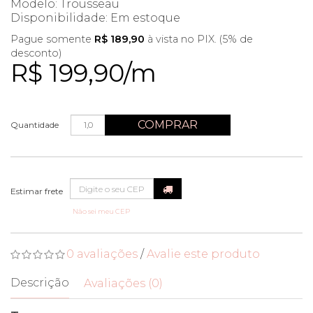
Modelo: Trousseau
Disponibilidade:
Em estoque
Pague somente
R$ 189,90
à vista no PIX. (5% de
desconto)
R$ 199,90/m
COMPRAR
Quantidade
Não sei meu CEP
0 avaliações
/
Avalie este produto
Descrição
Avaliações (0)