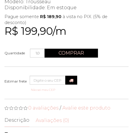
Modelo: Trousseau
Disponibilidade:
Em estoque
Pague somente
R$ 189,90
à vista no PIX. (5% de
desconto)
R$ 199,90/m
COMPRAR
Quantidade
Não sei meu CEP
0 avaliações
/
Avalie este produto
Descrição
Avaliações (0)