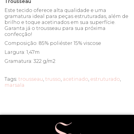
Trousseau
Este tecido oferece alta qualidade e uma
gramatura ideal para peças estruturadas, além de
brilho e toque acetinados em sua superfície.
Garanta já o trousseau para sua próxima
confecção!
Composição: 85% poliéster 15% viscose
Largura: 1,47m
Gramatura: 322 g/m2
Tags:
trousseau
,
trusso
,
acetinado
,
estruturado
,
marsala