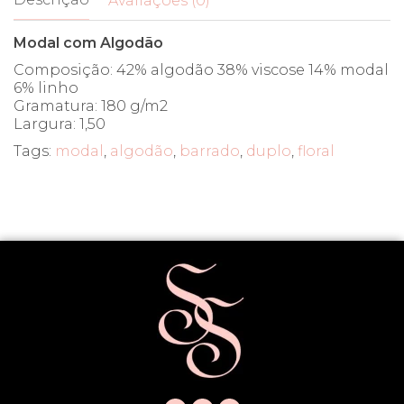
Avaliações (0)
Modal com Algodão
Composição: 42% algodão 38% viscose 14% modal
6% linho
Gramatura: 180 g/m2
Largura: 1,50
Tags:
modal
,
algodão
,
barrado
,
duplo
,
floral