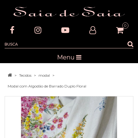
0
Menu
Tecidos
modal
Modal com Algodão de Barrado Duplo Floral