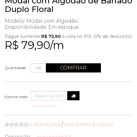
Modal com Algodão de Barrado
Duplo Floral
Modelo: Modal com Algodão
Disponibilidade:
Em estoque
Pague somente
R$ 75,90
à vista no PIX. (5% de desconto)
R$ 79,90/m
COMPRAR
Quantidade
Não sei meu CEP
0 avaliações
/
Avalie este produto
Descrição