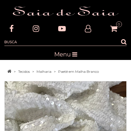
0
Menu
Tecidos
Malharia
Paetê em Malha Branco