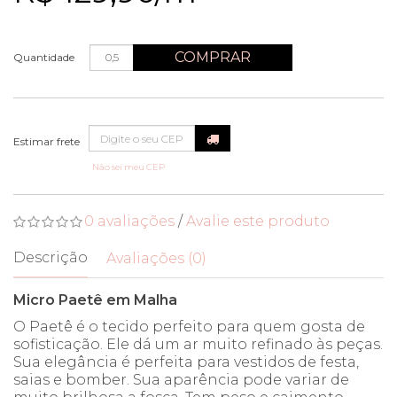
COMPRAR
Quantidade
Não sei meu CEP
0 avaliações
/
Avalie este produto
Descrição
Avaliações (0)
Micro Paetê em Malha
O Paetê é o tecido perfeito para quem gosta de
sofisticação. Ele dá um ar muito refinado às peças.
Sua elegância é perfeita para vestidos de festa,
saias e bomber. Sua aparência pode variar de