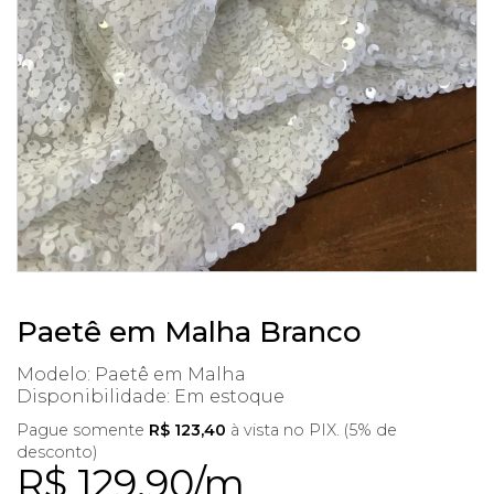
Paetê em Malha Branco
Modelo: Paetê em Malha
Disponibilidade:
Em estoque
Pague somente
R$ 123,40
à vista no PIX. (5% de
desconto)
R$ 129,90/m