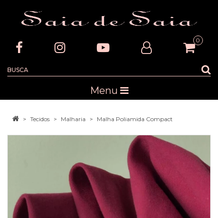
0
Menu
Tecidos
Malharia
Malha Poliamida Compact