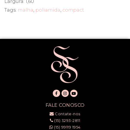
Largura: 1,60
Tags:
malha
,
poliamida
,
compact
FALE CONOSCO
Contate-nos
(15) 3293-2811
(15) 99119 1954