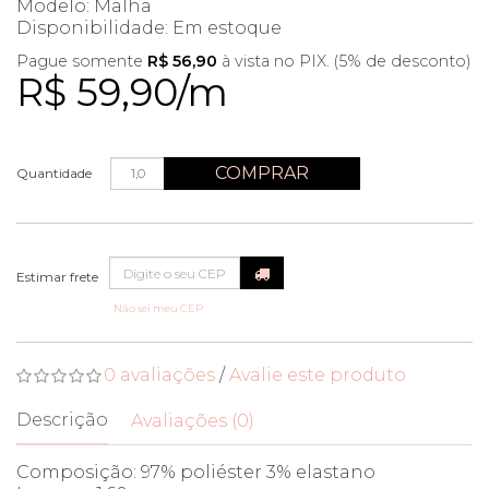
Modelo: Malha
Disponibilidade:
Em estoque
Pague somente
R$ 56,90
à vista no PIX. (5% de desconto)
R$ 59,90/m
COMPRAR
Quantidade
Não sei meu CEP
0 avaliações
/
Avalie este produto
Descrição
Avaliações (0)
Composição: 97% poliéster 3% elastano