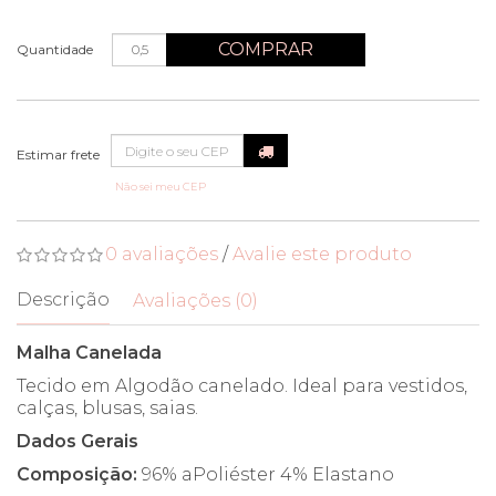
COMPRAR
Quantidade
Não sei meu CEP
0 avaliações
/
Avalie este produto
Descrição
Avaliações (0)
Malha Canelada
Tecido em Algodão canelado. Ideal para vestidos,
calças, blusas, saias.
Dados Gerais
Composição:
96% aPoliéster 4% Elastano