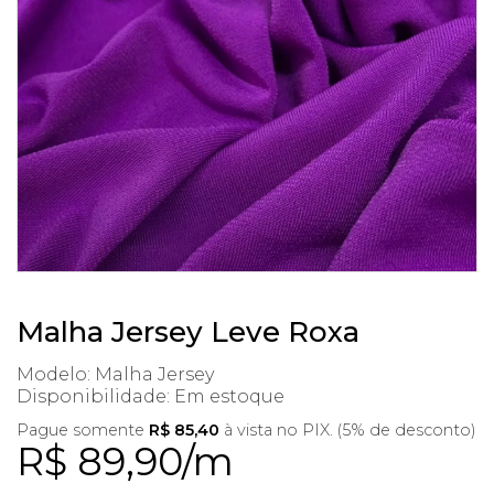
Malha Jersey Leve Roxa
Modelo: Malha Jersey
Disponibilidade:
Em estoque
Pague somente
R$ 85,40
à vista no PIX. (5% de desconto)
R$ 89,90/m