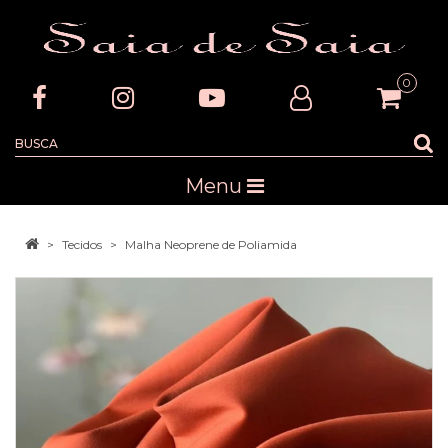
0
Menu
Tecidos
Malha Neoprene de Poliamida