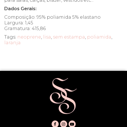
para saias, calças, blazer, vestidos etc...
Dados Gerais:
Composição: 95% poliamida 5% elastano
Largura: 1,45
Gramatura: 415,86
Tags:
neoprene
,
lisa
,
sem estampa
,
poliamida
,
laranja