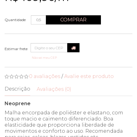
COMPRAR
Quantidade
Não sei meu CEP
0 avaliações
/
Avalie este produto
Descrição
Avaliações (0)
Neoprene
Malha encorpada de poliéster e elastano, com
toque macio e caimento diferenciado. Boa
elasticidade que proporciona liberdade de
movimentos e conforto ao uso. Recomendada