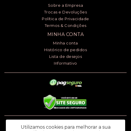
Sobre a Empresa
Trocas e Devoluções
Política de Privacidade
Termos & Condições
MINHA CONTA
Minha conta
Histórico de pedidos
Lista de desejos
Informativo
Luciana Henrique dos Santos ME - CNPJ: 24.868.148/0001-00 - I.E.:
Utilizamos cookies para melhorar a sua
669.979.145.118