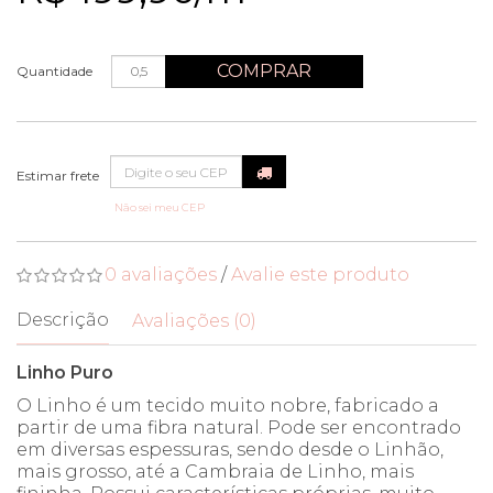
COMPRAR
Quantidade
Não sei meu CEP
0 avaliações
/
Avalie este produto
Descrição
Avaliações (0)
Linho Puro
O Linho é um tecido muito nobre, fabricado a
partir de uma fibra natural. Pode ser encontrado
em diversas espessuras, sendo desde o Linhão,
mais grosso, até a Cambraia de Linho, mais