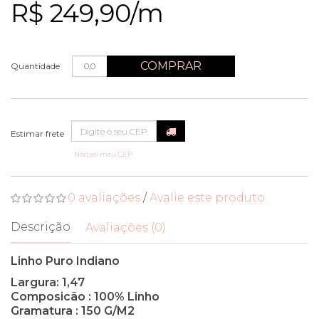
R$ 249,90/m
COMPRAR
Quantidade
Não sei meu CEP
0 avaliações
/
Avalie este produto
Descrição
Avaliações (0)
Linho Puro Indiano
Largura: 1,47
Composicão : 100% Linho
Gramatura : 150 G/M2