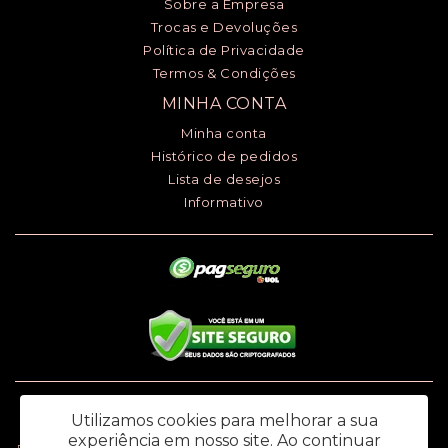
Sobre a Empresa
Trocas e Devoluções
Política de Privacidade
Termos & Condições
MINHA CONTA
Minha conta
Histórico de pedidos
Lista de desejos
Informativo
Luciana Henrique dos Santos ME - CNPJ: 24.868.148/0001-00 - I.E.:
Utilizamos cookies para melhorar a sua
669.979.145.118
experiência em nosso site.
Ao continuar