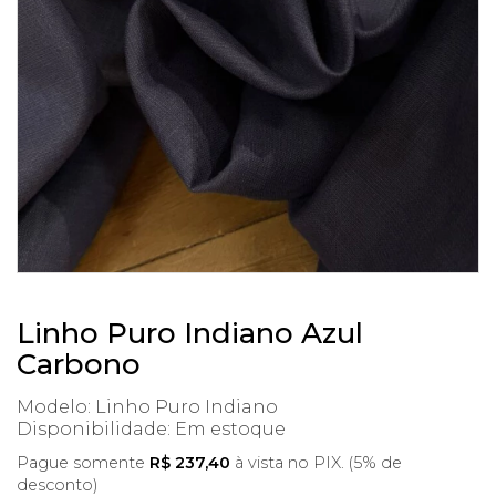
Linho Puro Indiano Azul
Carbono
Modelo: Linho Puro Indiano
Disponibilidade:
Em estoque
Pague somente
R$ 237,40
à vista no PIX. (5% de
desconto)