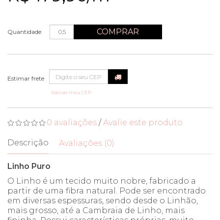
COMPRAR
Quantidade
Não sei meu CEP
0 avaliações
/
Avalie este produto
Descrição
Avaliações (0)
Linho Puro
O Linho é um tecido muito nobre, fabricado a
partir de uma fibra natural. Pode ser encontrado
em diversas espessuras, sendo desde o Linhão,
mais grosso, até a Cambraia de Linho, mais