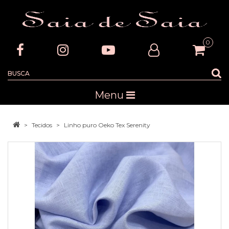
0
Menu
Tecidos
Linho puro Oeko Tex Serenity