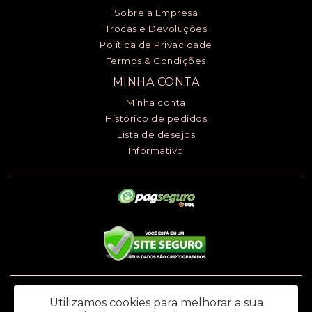
Sobre a Empresa
Trocas e Devoluções
Política de Privacidade
Termos & Condições
MINHA CONTA
Minha conta
Histórico de pedidos
Lista de desejos
Informativo
Luciana Henrique dos Santos ME - CNPJ: 24.868.148/0001-00 - I.E.:
Utilizamos cookies para melhorar a sua
669.979.145.118