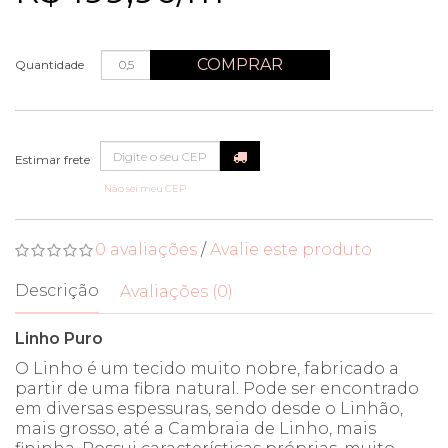
COMPRAR
Quantidade
Não sei meu CEP
0 avaliações
/
Avalie este produto
Descrição
Avaliações (0)
Linho Puro
O Linho é um tecido muito nobre, fabricado a
partir de uma fibra natural. Pode ser encontrado
em diversas espessuras, sendo desde o Linhão,
mais grosso, até a Cambraia de Linho, mais