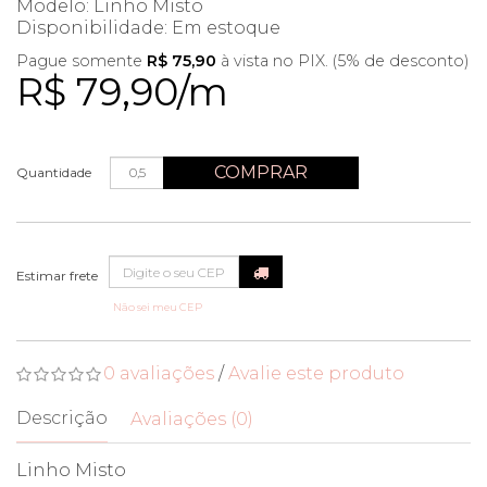
Modelo: Linho Misto
Disponibilidade:
Em estoque
Pague somente
R$ 75,90
à vista no PIX. (5% de desconto)
R$ 79,90/m
COMPRAR
Quantidade
Não sei meu CEP
0 avaliações
/
Avalie este produto
Descrição
Avaliações (0)
Linho Misto